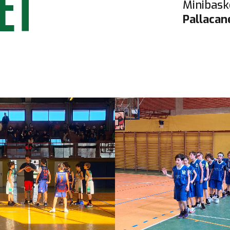
ET
Minibask
Pallacan