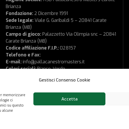
Brianza
Fondazione:
2 Dicembre 1991
Sede legale:
Viale G. Garibaldi 5 – 20841 Carate
Brianza (MB)
Campo di gioco:
Palazzetto Via Olimpia snc – 20841
Carate Brianza (MB)
Codice affiliazione F.I.P.:
028157
Telefono e Fax:
E-mail:
info@pallacanestromasters.it
Colori sociali:
Bianco-Verde
CF-PI:
02573290968
Gestisci Consenso Cookie
 per memorizzare
Accetta
logie ci
unici su questo
u alcune