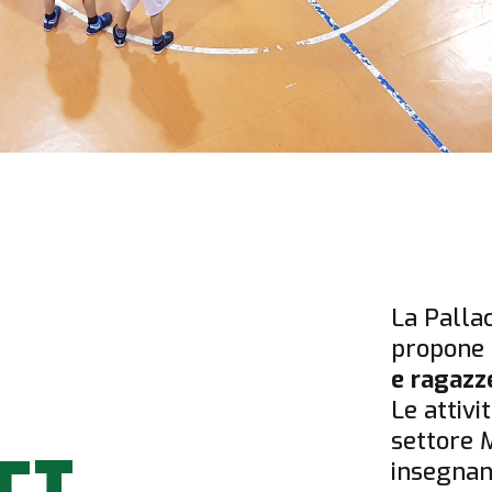
La Palla
propone 
e ragazz
Le attivi
settore 
insegnant