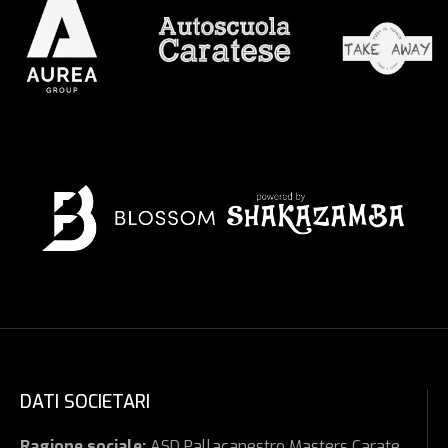
DATI SOCIETARI
Ragione sociale:
ASD Pallacanestro Masters Carate