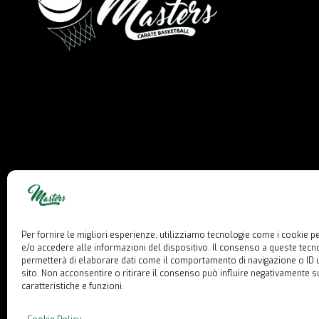
Per fornire le migliori esperienze, utilizziamo tecnologie come i cookie
e/o accedere alle informazioni del dispositivo. Il consenso a queste tecno
permetterà di elaborare dati come il comportamento di navigazione o ID 
sito. Non acconsentire o ritirare il consenso può influire negativamente s
caratteristiche e funzioni.
© 2023 PMC. Tutti i diritti riservati.