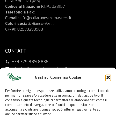
Carate Brianza (MB)
Codice affiliazione F.I.P.:
028157
Telefono e Fax:
E-mail:
info@pallacanestromasters.it
Colori sociali:
Bianco-Verde
CF-PI:
02573290968
CONTATTI
+39 375 889 8836
info@pallacanestromasters.it
Viale G. Garibaldi 5 – 20841 Carate Brianza (MB)
Gestisci Consenso Cookie
Per fornire le migliori esperienze, utilizziamo tecnologie come i cookie
SEGUICI
per memorizzare e/o accedere alle informazioni del dispositivo. Il
consenso a queste tecnologie ci permetterà di elaborare dati come il
comportamento di navigazione o ID unici su questo sito. Non
acconsentire o ritirare il consenso può influire negativamente su
alcune caratteristiche e funzioni.