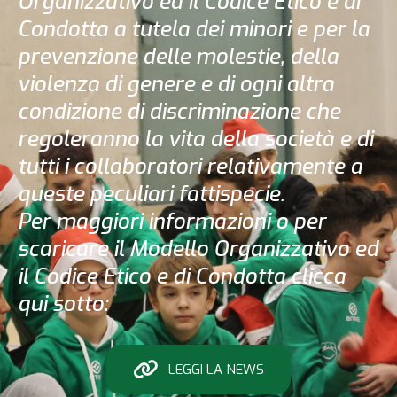
Organizzativo ed il Codice Etico e di
Condotta a tutela dei minori e per la
prevenzione delle molestie, della
violenza di genere e di ogni altra
condizione di discriminazione che
regoleranno la vita della società e di
tutti i collaboratori relativamente a
queste peculiari fattispecie.
Per maggiori informazioni o per
scaricare il Modello Organizzativo ed
il Codice Etico e di Condotta clicca
qui sotto:
LEGGI LA NEWS